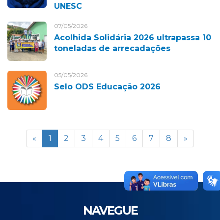
UNESC
07/05/2026
Acolhida Solidária 2026 ultrapassa 10
toneladas de arrecadações
05/05/2026
Selo ODS Educação 2026
«
1
2
3
4
5
6
7
8
»
NAVEGUE