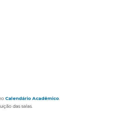
 no
Calendário Acadêmico
.
ição das salas.