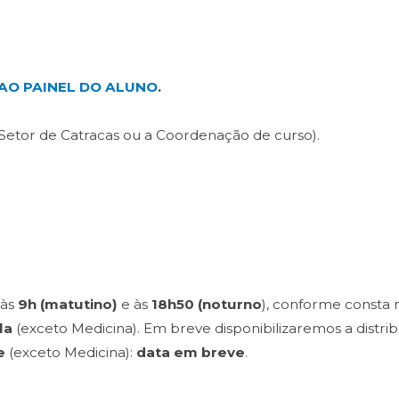
AO PAINEL DO ALUNO
.
 Setor de Catracas ou a Coordenação de curso).
 às
9h (matutino)
e às
18h50 (noturno
), conforme consta
la
(exceto Medicina). Em breve disponibilizaremos a distribu
e
(exceto Medicina):
data em breve
.