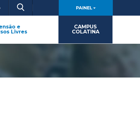
o
PAINEL
ensão e
CAMPUS
sos Livres
COLATINA