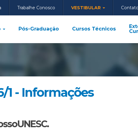
a
Trabalhe Conosco
VESTIBULAR
Contat
Ext
o
Pós-Graduação
Cursos Técnicos
Cur
6/1 - Informações
nossoUNESC.