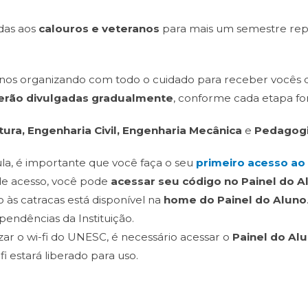
das aos
calouros e veteranos
para mais um semestre repl
 nos organizando com todo o cuidado para receber vocês da
erão divulgadas gradualmente
, conforme cada etapa for
tura, Engenharia Civil, Engenharia Mecânica
e
Pedagog
ula, é importante que você faça o seu
primeiro acesso ao
de acesso, você pode
acessar seu código no Painel do A
 às catracas está disponível na
home do Painel do Aluno
ependências da Instituição.
izar o wi-fi do UNESC, é necessário acessar o
Painel do Al
 estará liberado para uso.