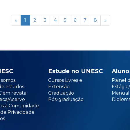
«
1
2
3
4
5
6
7
8
»
NESC
Estude no UNESC
Aluno
somos
Cursos Livres e
Painel 
de estudos
Extensão
Estági
 em revista
Graduação
Manual
teca/Acervo
Pós-graduação
Diploma
os à Comunidade
 de Privacidade
os