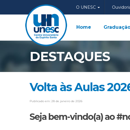
O UNESC
Ouvidori
Home
Graduaçã
DESTAQUES
Volta às Aulas 202
Publicado em: 28 de janeiro de 2026
Seja bem-vindo(a) ao #